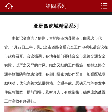


第四系列
首页
关于我们
亚洲四虎城精品系列
产品中心
南都记者查询了解到，青铜峡市为县级市，由吴忠市代
新闻资讯
管。4月22日上午，吴忠全市道路交通安全工作电视电话会议在
市政府召开。会议强调，各地各部门要结合全市道路交通安全
成功案例
实际，以严之又严的作风、细之又细的工作措施，狠抓道路交
礼品知识
通事故预防和隐患治理。各部门要密切协作配合，加强区域联
客户留言
勤联动，优化完善大流量拥堵、交通事故、恶劣天气等突发事
件应急预案，提前预警，及时介入，有效衔接，确保应急处置
人才招聘
工作高效有序进行。
联系我们