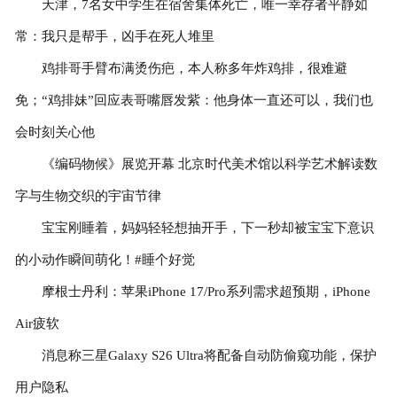
天津，7名女中学生在宿舍集体死亡，唯一幸存者平静如
常：我只是帮手，凶手在死人堆里
鸡排哥手臂布满烫伤疤，本人称多年炸鸡排，很难避
免；“鸡排妹”回应表哥嘴唇发紫：他身体一直还可以，我们也
会时刻关心他
《编码物候》展览开幕 北京时代美术馆以科学艺术解读数
字与生物交织的宇宙节律
宝宝刚睡着，妈妈轻轻想抽开手，下一秒却被宝宝下意识
的小动作瞬间萌化！#睡个好觉
摩根士丹利：苹果iPhone 17/Pro系列需求超预期，iPhone
Air疲软
消息称三星Galaxy S26 Ultra将配备自动防偷窥功能，保护
用户隐私