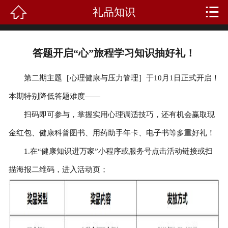


礼品知识
首页
关于我们
答题开启“心”旅程学习知识抽好礼！
产品中心
第二期主题［心理健康与压力管理］于10月1日正式开启！
新闻资讯
本期特别降低答题难度——
扫码即可参与，掌握实用心理调适技巧，还有机会赢取现
成功案例
金红包、健康科普图书、用药助手年卡、电子书等多重好礼！
礼品知识
1.在“健康知识进万家”小程序或服务号点击活动链接或扫
客户留言
描海报二维码，进入活动页；
人才招聘
联系我们